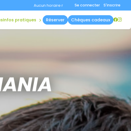
plannings
Se connecter
S'inscrire
re mis en avant aujourd'hui.
Consultez la page horaires.
accès &
contact
us
infos pratiques
réserver
chèques cadeaux
règles
MANIA