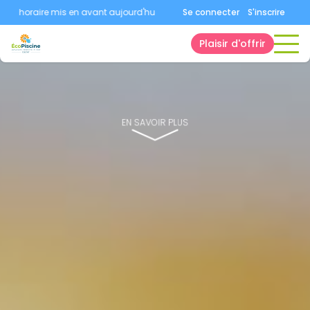
oraire mis en avant aujourd'hui.
Consultez la page horaires.
Se connecter
S'inscrire
Plaisir d'offrir
EN SAVOIR PLUS