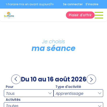
cun horaire mis en avant aujourd'hui.
Consultez la page horaires.
Se connecter
S'inscrire
Plaisir d'offrir
Je choisis
ma séance
Du 10 au 16 août 2026
Pour
Type d'activité
Activités
Toutes