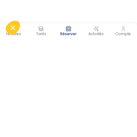
Horaires
Tarifs
Réserver
Activités
Compte
ECOPISCINE OBJAT
Espace loisirs Jacques Lagrave
19130 OBJAT
PAGES
Le centre
Activités