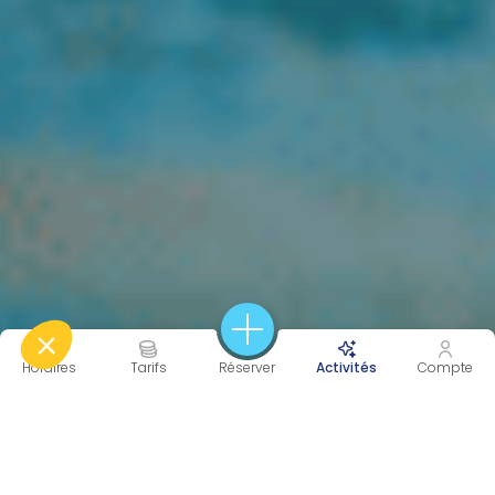
Horaires
Tarifs
Réserver
Activités
Compte
45 MIN
PERF