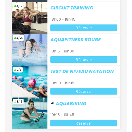
4/12
CIRCUIT TRAINING
18h00 - 18h45
Réserver
4/26
AQUAFITNESS ROUGE
18h15 - 19h00
Réserver
0/3
TEST DE NIVEAU NATATION
19h00 - 19h15
Réserver
8/16
AQUABIKING
19h15 - 19h45
Réserver