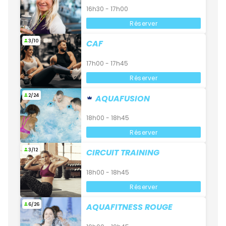
16h30 - 17h00
Réserver
3/10
CAF
17h00 - 17h45
Réserver
2/24
AQUAFUSION
18h00 - 18h45
Réserver
3/12
CIRCUIT TRAINING
18h00 - 18h45
Réserver
6/26
AQUAFITNESS ROUGE