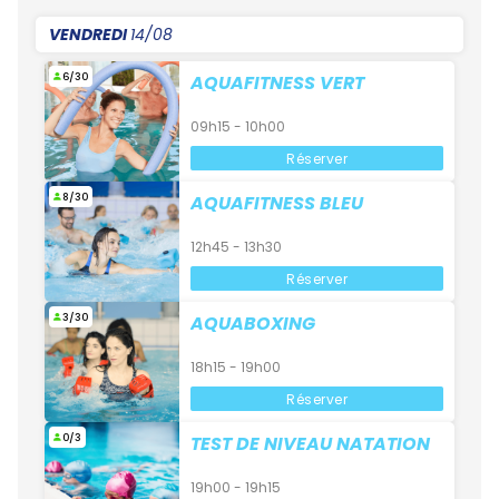
VENDREDI
14/08
6/30
AQUAFITNESS VERT
09h15 - 10h00
Réserver
8/30
AQUAFITNESS BLEU
12h45 - 13h30
Réserver
3/30
AQUABOXING
18h15 - 19h00
Réserver
0/3
TEST DE NIVEAU NATATION
19h00 - 19h15