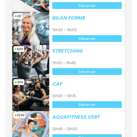
Réserver
0/1
BILAN FORME
10h30 - 11h00
Réserver
5/10
STRETCHING
11h00 - 11h45
Réserver
2/10
CAF
12h30 - 13h15
Réserver
11/30
AQUAFITNESS VERT
12h45 - 13h30