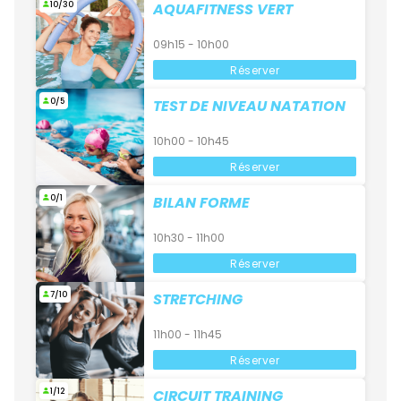
10/30
AQUAFITNESS VERT
09h15 - 10h00
Réserver
0/5
TEST DE NIVEAU NATATION
10h00 - 10h45
Réserver
0/1
BILAN FORME
10h30 - 11h00
Réserver
7/10
STRETCHING
11h00 - 11h45
Réserver
1/12
CIRCUIT TRAINING