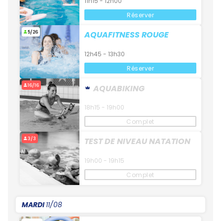
11h15 - 12h00
Réserver
5/26
AQUAFITNESS ROUGE
12h45 - 13h30
Réserver
16/16
AQUABIKING
18h15 - 19h00
Complet
3/3
TEST DE NIVEAU NATATION
19h00 - 19h15
Complet
MARDI
11/08