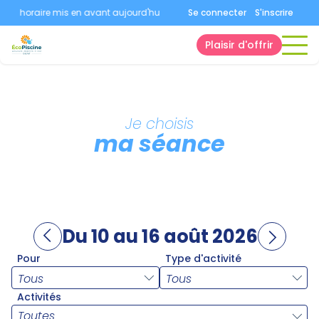
n horaire mis en avant aujourd'hui.
Consultez la page horaires.
Se connecter
S'inscrire
Plaisir d'offrir
Je choisis
ma séance
Du 10 au 16 août 2026
Pour
Type d'activité
Activités
Toutes